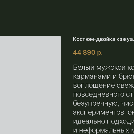
Костюм-двойка кэжуал
44 890
р.
Белый мужской к
карманами и брюк
воплощение свеже
повседневного ст
безупречную, чис
экспериментов: о
идеально подходи
и неформальных 