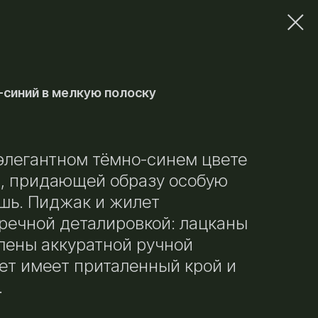
синий в мелкую полоску
элегантном тёмно-синем цвете
й, придающей образу особую
ошь. Пиджак и жилет
речной деталировкой: лацканы
лены аккуратной ручной
лет имеет приталенный крой и
.