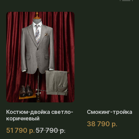
Костюм-двойка светло-
Смокинг-тройка ч
коричневый
38 790
р.
51 790
р.
57 790
р.