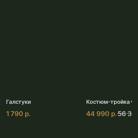
Галстуки
Костюм-тройка ч
1 790
р.
44 990
р.
56 39