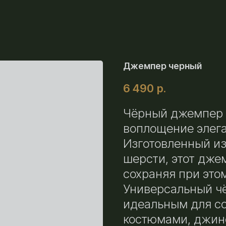
Джемпер черный
6 490
р.
Чёрный джемпер 
воплощение элега
Изготовленный из
шерсти, этот дже
сохраняя при этом
Универсальный чё
идеальным для со
костюмами, джин